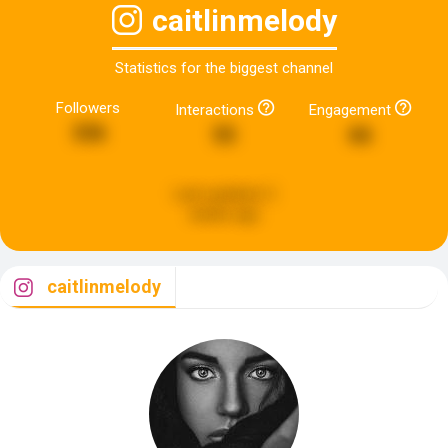
caitlinmelody
Statistics for the biggest channel
Followers
Interactions
Engagement
336
55
66
Last updated:
2
weeks ago
caitlinmelody