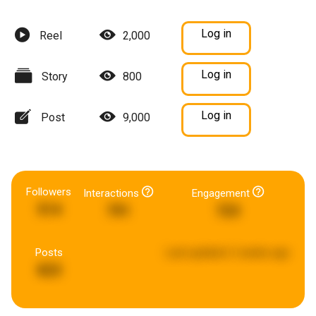
Log in
Reel
2,000
Log in
Story
800
Log in
Post
9,000
Followers
Interactions
Engagement
514
791
723
Posts
Last updated:
2 weeks ago
823