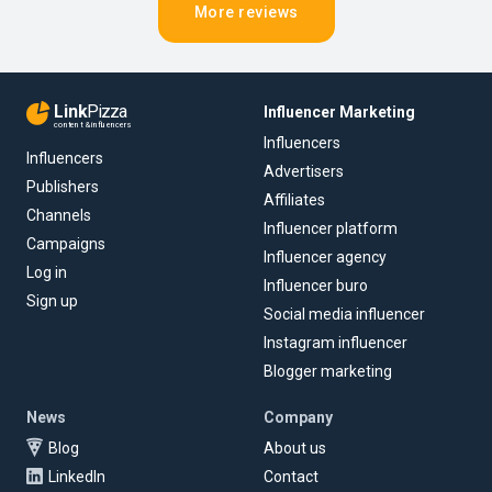
More reviews
Link
Pizza
Influencer Marketing
content & influencers
Influencers
Influencers
Advertisers
Publishers
Affiliates
Channels
Influencer platform
Campaigns
Influencer agency
Log in
Influencer buro
Sign up
Social media influencer
Instagram influencer
Blogger marketing
News
Company
Blog
About us
LinkedIn
Contact