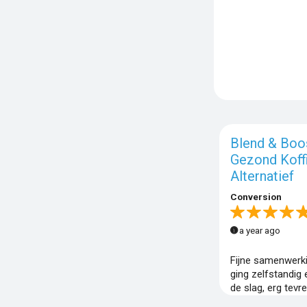
Blend & Boos
Gezond Koff
Alternatief
Conversion
a year ago
Fijne samenwerki
ging zelfstandig 
de slag, erg tevr
eindresultaat.