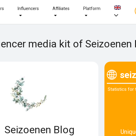
ers
Influencers
Affiliates
Platform
uencer media kit of Seizoenen
sei
Statistics for
Seizoenen Blog
Uniqu