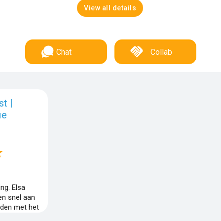
View all details
Chat
Collab
t |
ie
ng. Elsa
en snel aan
eden met het