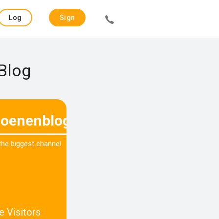
Log
Sign
in
up
 Blog
zoenenblog.com
 the biggest channel
e Visitors