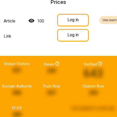
Prices
Log in
View exam
Article
100
Log in
Link
Unique Visitors
Views
Verified
643
521
239
Domain Authority
Trust flow
Citation flow
596
537
343
TF/CF
Last updated:
a week ago
289