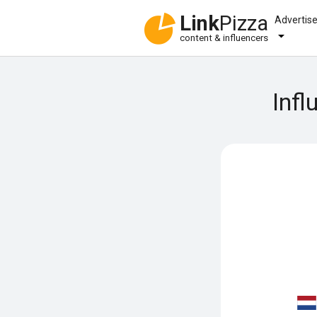
Link
Pizza
Advertis
content & influencers
Infl