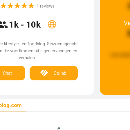
1 reviews
1k - 10k
V
e lifestyle- en foodblog. Seizoensgericht,
en die voortkomen uit eigen ervaringen en
Last upda
verhalen.
Chat
Collab
blog.com