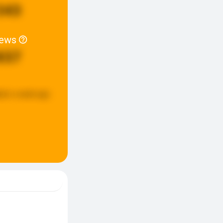
343
iews
837
ted:
a week ago