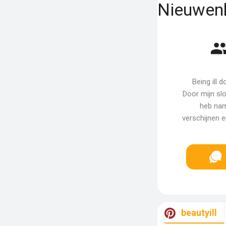
Nieuwenh
Being ill 
Door mijn slo
heb nam
verschijnen e
beautyill