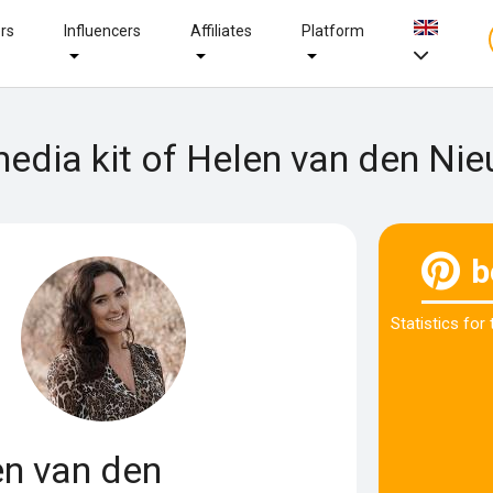
ers
Influencers
Affiliates
Platform
media kit of Helen van den Ni
b
Statistics for
n van den