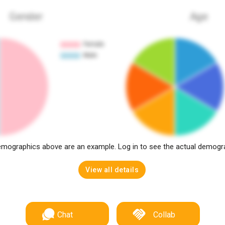
Gender
Age
mographics above are an example. Log in to see the actual demogr
View all details
Chat
Collab