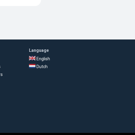
Language
English
s
Dutch
rs