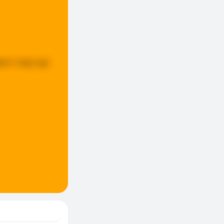
ted:
5 days ago