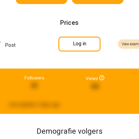
Prices
Log in
View exam
Post
Followers
Views
41
64
Last updated:
5 days ago
Demografie volgers