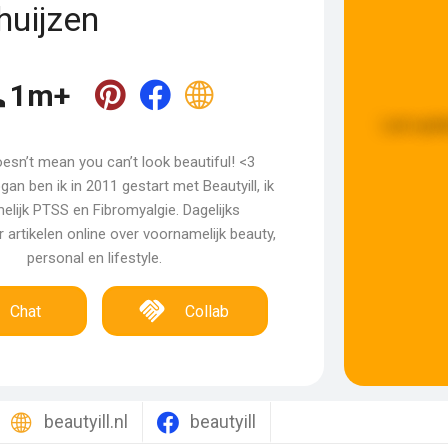
uijzen
1m+
Last upda
doesn’t mean you can’t look beautiful! <3
gan ben ik in 2011 gestart met Beautyill, ik
elijk PTSS en Fibromyalgie. Dagelijks
r artikelen online over voornamelijk beauty,
personal en lifestyle.
Chat
Collab
beautyill.nl
beautyill