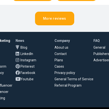
More reviews
rketing
News
Company
FAQ
Blog
About us
General
LinkedIn
Contact
Publisher
Instagram
Plans
Advertise
tform
Pinterest
Cases
ncy
Facebook
Privacy policy
Youtube
General Terms of Service
fluencer
Referral Program
uencer
ting