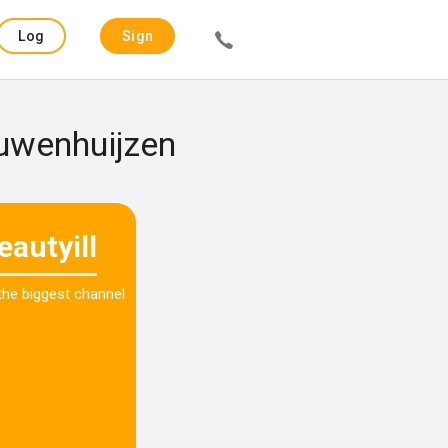
Log
Sign
in
up
euwenhuijzen
eautyill
 the biggest channel