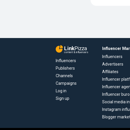
Link
Pizza
Influencer Ma
content & influencers
Influencers
Influencers
Advertisers
Publishers
Affiliates
Channels
Influencer pla
Campaigns
Influencer age
Log in
Influencer buro
Sign up
Social media in
Instagram infl
Blogger marke