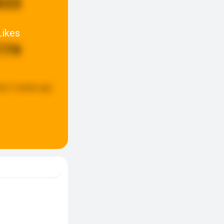
833
Likes
779
ed:
2 weeks ago