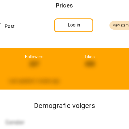
Prices
Log in
View exam
Post
Followers
Likes
227
430
Last updated:
2 weeks ago
Demografie volgers
Gender