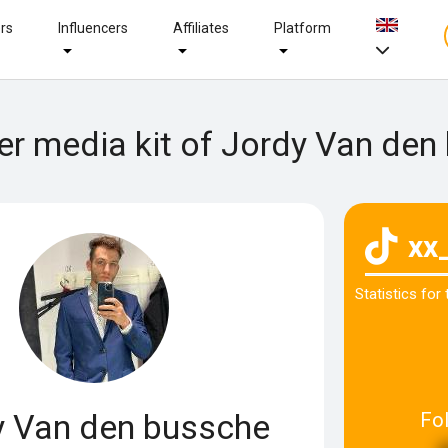
ers
Influencers
Affiliates
Platform
cer media kit of Jordy Van den
xx
Statistics for
y Van den bussche
Fo