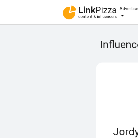
Link
Pizza
Advertis
content & influencers
Influen
Jord