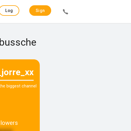
Log
Sign
in
up
 bussche
_jorre_xx
 the biggest channel
llowers