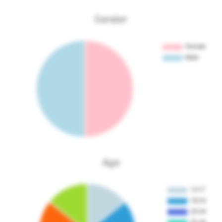
Gender
Age