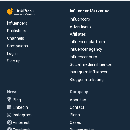
Link
Pizza
Influencer Marketing
content & influencers
Influencers
Influencers
Advertisers
Publishers
Affiliates
Channels
Influencer platform
Campaigns
Influencer agency
Log in
Influencer buro
Sign up
Social media influencer
Instagram influencer
Blogger marketing
News
Company
Blog
About us
LinkedIn
Contact
Instagram
Plans
Pinterest
Cases
Facebook
Privacy policy