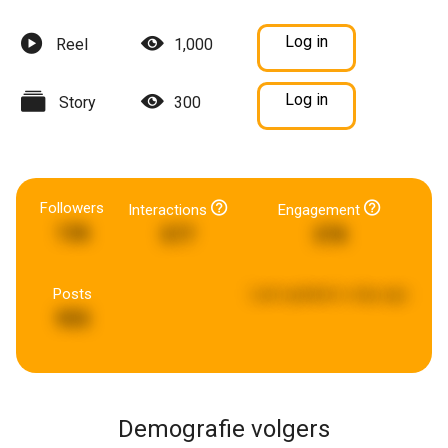
Log in
Reel
1,000
Log in
Story
300
Followers
Interactions
Engagement
136
577
378
Posts
Last updated:
a day ago
955
Demografie volgers