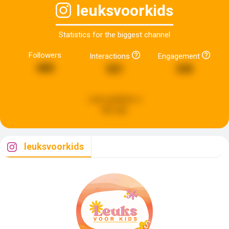
leuksvoorkids
Statistics for the biggest channel
Followers
Interactions
Engagement
680
521
335
Last updated:
a
day ago
leuksvoorkids