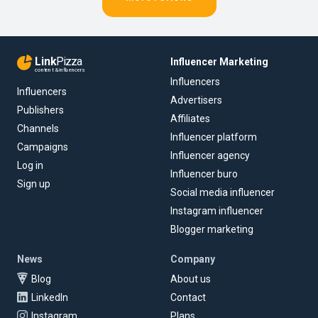
Link
Pizza
Influencer Marketing
content & influencers
Influencers
Influencers
Advertisers
Publishers
Affiliates
Channels
Influencer platform
Campaigns
Influencer agency
Log in
Influencer buro
Sign up
Social media influencer
Instagram influencer
Blogger marketing
News
Company
Blog
About us
LinkedIn
Contact
Instagram
Plans