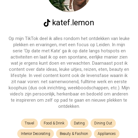
katef.lemon
Op mijn TikTok deel ik alles rondom het ontdekken van leuke
plekken en ervaringen, met een focus op Leiden. In mijn
serie ‘Op date met Kate’ ga ik op date langs hotspots en
activiteiten en laat ik op een spontane, eerlijke manier zien
wat je ergens kunt doen en verwachten. Daarnaast post ik
content over date ideas, leuke uitjes, reizen, eten, beauty en
lifestyle. In veel content komt ook de levensfase waarin ik
zit naar voren: net samenwonend, fulltime werk en eerste
koophuis (dus ook inrichting, weekboodschappen, etc.). Mijn
video’s zijn persoonlijk, herkenbaar en bedoeld om anderen
te inspireren om zelf op pad te gaan en nieuwe plekken te
ontdekken.
Travel
Food & Drink
Dating
Dining Out
Interior Decorating
Beauty & Fashion
Appliances