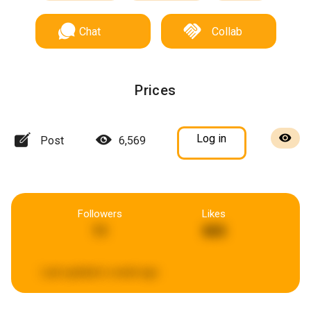
Chat
Collab
Prices
Log in
Post
6,569
Followers
Likes
11
885
Last updated:
a week ago