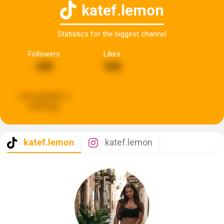
katef.lemon
Statistics for the biggest channel
Followers
Likes
449
948
Last updated:
a
week ago
katef.lemon
katef.lemon