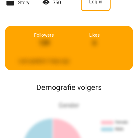
Log in
Story
750
Followers
Likes
139
6
Last updated:
3 days ago
Demografie volgers
Gender