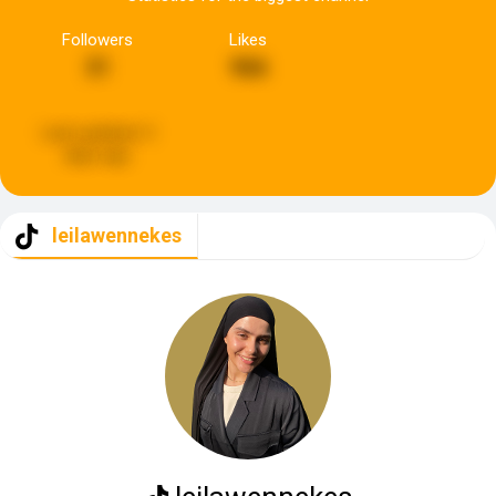
Followers
Likes
31
966
Last updated:
3
days ago
leilawennekes