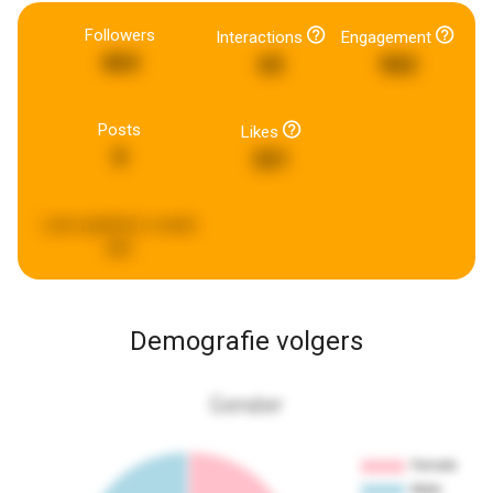
Followers
Interactions
Engagement
464
65
965
Posts
Likes
0
321
Last updated:
a week
ago
Demografie volgers
Gender