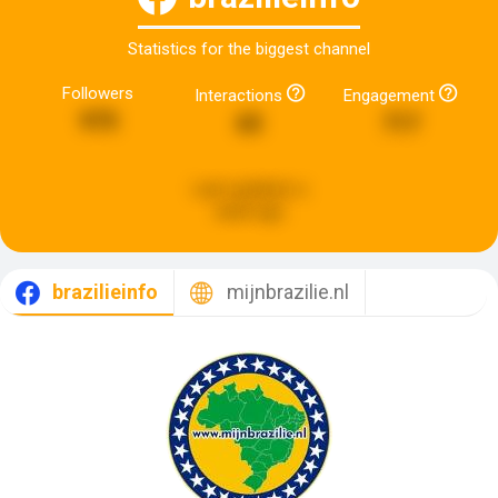
Statistics for the biggest channel
Followers
Interactions
Engagement
975
65
717
Last updated:
a
week ago
brazilieinfo
mijnbrazilie.nl