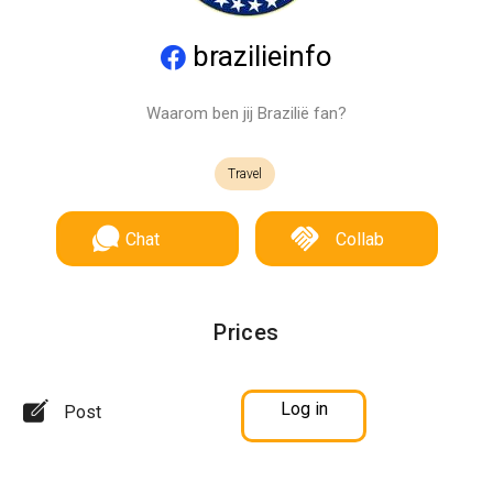
brazilieinfo
Waarom ben jij Brazilië fan?
Travel
Chat
Collab
Prices
Log in
Post