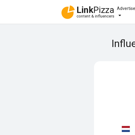
Link
Pizza
Advertis
content & influencers
Influ