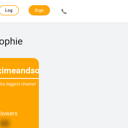
Log
Sign
in
up
Sophie
imeandsophie
 the biggest channel
llowers
32