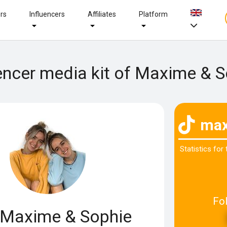
ers
Influencers
Affiliates
Platform
encer media kit of Maxime & 
max
Statistics for
Fo
Maxime & Sophie