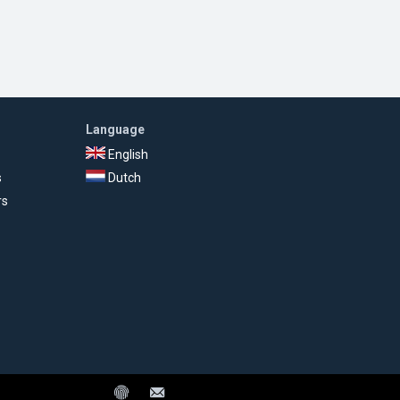
Language
English
s
Dutch
rs