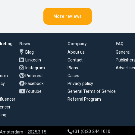
More reviews
rketing
News
Company
FAQ
Blog
About us
General
LinkedIn
Contact
Publisher
Instagram
Plans
Advertise
tform
Pinterest
Cases
ncy
Facebook
Privacy policy
Youtube
General Terms of Service
fluencer
Referral Program
uencer
ting
+31 (0)20 244 1010
 Amsterdam - 2025.3.15