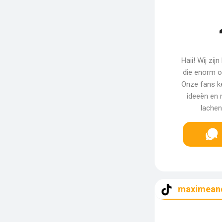
Haii! Wij zi
die enorm op
Onze fans k
ideeën en n
lachen
maximean