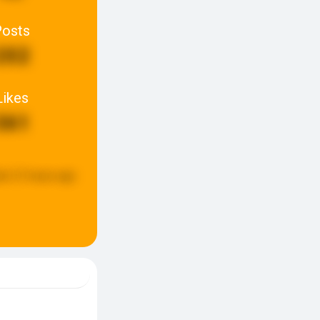
Posts
202
Likes
361
ed:
21 hours ago