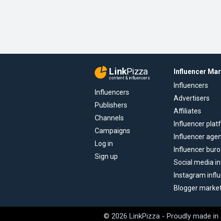
Link
Pizza
Influencer Ma
content & influencers
Influencers
Influencers
Advertisers
Publishers
Affiliates
Channels
Influencer pla
Campaigns
Influencer age
Log in
Influencer buro
Sign up
Social media in
Instagram infl
Blogger marke
© 2026 LinkPizza - Proudly made in