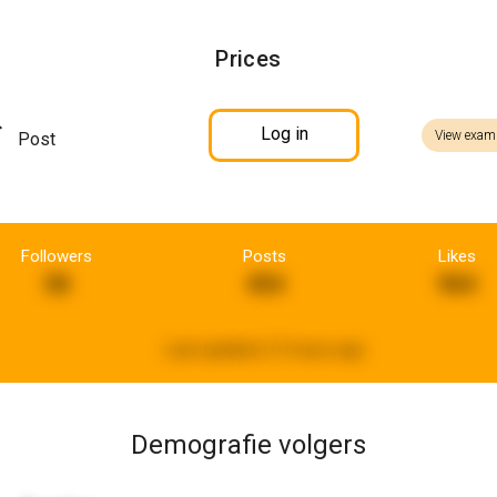
Prices
Log in
View exam
Post
Followers
Posts
Likes
58
454
964
Last updated:
21 hours ago
Demografie volgers