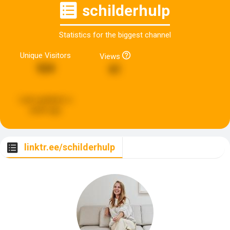
schilderhulp
Statistics for the biggest channel
Unique Visitors
Views
524
61
Last updated:
a
week ago
linktr.ee/schilderhulp