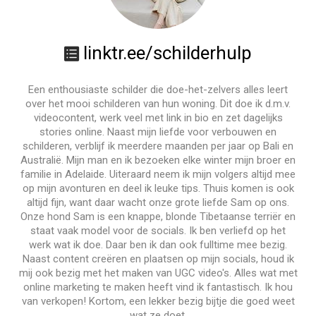
linktr.ee/schilderhulp
Een enthousiaste schilder die doe-het-zelvers alles leert
over het mooi schilderen van hun woning. Dit doe ik d.m.v.
videocontent, werk veel met link in bio en zet dagelijks
stories online. Naast mijn liefde voor verbouwen en
schilderen, verblijf ik meerdere maanden per jaar op Bali en
Australië. Mijn man en ik bezoeken elke winter mijn broer en
familie in Adelaide. Uiteraard neem ik mijn volgers altijd mee
op mijn avonturen en deel ik leuke tips. Thuis komen is ook
altijd fijn, want daar wacht onze grote liefde Sam op ons.
Onze hond Sam is een knappe, blonde Tibetaanse terriër en
staat vaak model voor de socials. Ik ben verliefd op het
werk wat ik doe. Daar ben ik dan ook fulltime mee bezig.
Naast content creëren en plaatsen op mijn socials, houd ik
mij ook bezig met het maken van UGC video's. Alles wat met
online marketing te maken heeft vind ik fantastisch. Ik hou
van verkopen! Kortom, een lekker bezig bijtje die goed weet
wat ze doet.