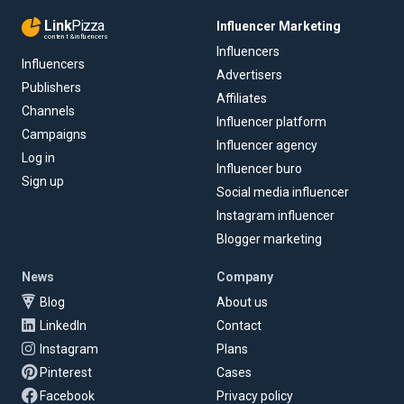
Link
Pizza
Influencer Marketing
content & influencers
Influencers
Influencers
Advertisers
Publishers
Affiliates
Channels
Influencer platform
Campaigns
Influencer agency
Log in
Influencer buro
Sign up
Social media influencer
Instagram influencer
Blogger marketing
News
Company
Blog
About us
LinkedIn
Contact
Instagram
Plans
Pinterest
Cases
Facebook
Privacy policy