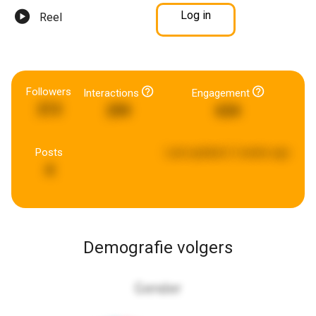
Log in
Reel
Followers
Interactions
Engagement
213
299
634
Posts
Last updated:
2 weeks ago
4
Demografie volgers
Gender