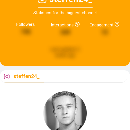
Statistics for the biggest channel
Followers
Interactions
Engagement
746
349
15
Last updated:
2
weeks ago
steffen24_