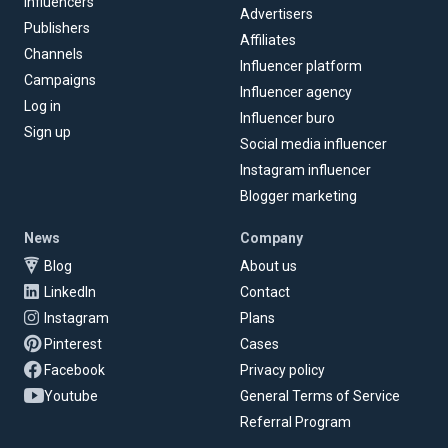
Influencers
Advertisers
Publishers
Affiliates
Channels
Influencer platform
Campaigns
Influencer agency
Log in
Influencer buro
Sign up
Social media influencer
Instagram influencer
Blogger marketing
News
Company
Blog
About us
LinkedIn
Contact
Instagram
Plans
Pinterest
Cases
Facebook
Privacy policy
Youtube
General Terms of Service
Referral Program