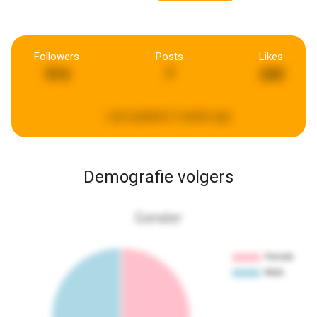
Followers
Posts
Likes
914
7
243
Last updated:
2 weeks ago
Demografie volgers
Gender