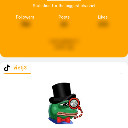
Statistics for the biggest channel
Followers
Posts
Likes
783
63
215
Last updated:
2
weeks ago
vietj3