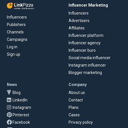
Link
Pizza
Influencer Marketing
content & influencers
Influencers
Influencers
Advertisers
Publishers
Affiliates
Channels
Influencer platform
Campaigns
Influencer agency
Log in
Influencer buro
Sign up
Social media influencer
Instagram influencer
Blogger marketing
News
Company
Blog
About us
LinkedIn
Contact
Instagram
Plans
Pinterest
Cases
Facebook
Privacy policy