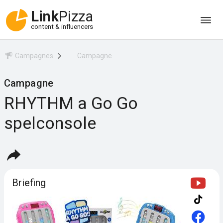
Link
Pizza
content & influencers
Campagnes
Campagne
Campagne
RHYTHM a Go Go
spelconsole
Briefing