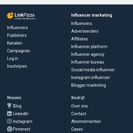
Link
Pizza
Influencer marketing
content & influencers
Influencers
Influencers
Adverteerders
Publishers
Affiliates
Kanalen
Influencer platform
Campagnes
Influencer agency
Log in
Influencer bureau
Inschrijven
Social media influencer
Instagram influencer
Blogger marketing
Nieuws
Bedrijf
Blog
Over ons
LinkedIn
Contact
Instagram
Abonnementen
Pinterest
Cases