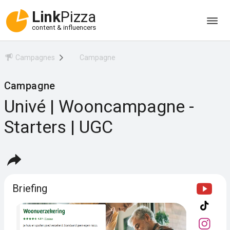
Link
Pizza
content & influencers
Campagnes
Campagne
Campagne
Univé | Wooncampagne -
Starters | UGC
Briefing