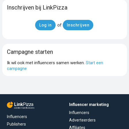
Inschrijven bij LinkPizza
of
Log in
Inschrijven
Campagne starten
Ik wil ook met influencers samen werken.
Start een
campagne
Link
Pizza
Influencer marketing
content & influencers
Influencers
Influencers
Adverteerders
Publishers
Affiliates