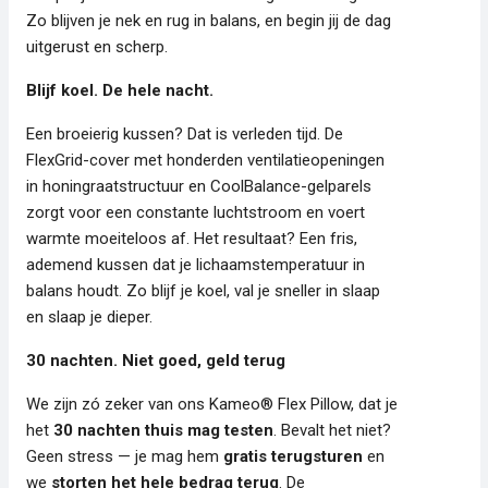
Zo blijven je nek en rug in balans, en begin jij de dag
uitgerust en scherp.
Blijf koel. De hele nacht.
Een broeierig kussen? Dat is verleden tijd. De
FlexGrid-cover met honderden ventilatieopeningen
in honingraatstructuur en CoolBalance-gelparels
zorgt voor een constante luchtstroom en voert
warmte moeiteloos af. Het resultaat? Een fris,
ademend kussen dat je lichaamstemperatuur in
balans houdt. Zo blijf je koel, val je sneller in slaap
en slaap je dieper.
30 nachten. Niet goed, geld terug
We zijn zó zeker van ons Kameo® Flex Pillow, dat je
het
30 nachten thuis mag testen
. Bevalt het niet?
Geen stress — je mag hem
gratis terugsturen
en
we
storten het hele bedrag terug
. De