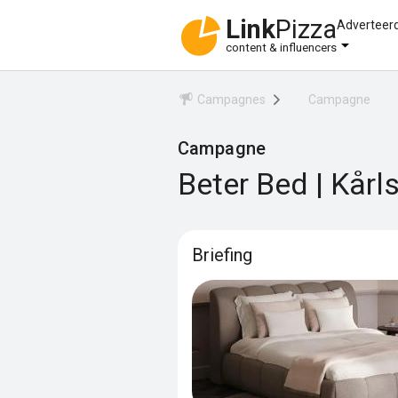
Link
Pizza
Adverteer
content & influencers
Campagnes
Campagne
Campagne
Beter Bed | Kår
Briefing