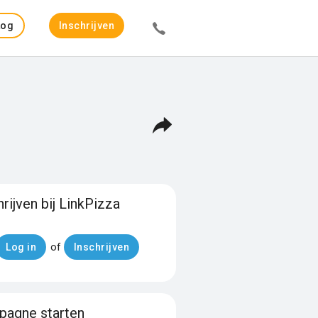
Log
Inschrijven
in
hrijven bij LinkPizza
of
Log in
Inschrijven
agne starten