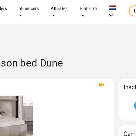
ders
Influencers
Affiliates
Platform
lsson bed Dune
Insc
Camp