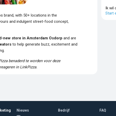
Ik wil
Start
s brand, with 50+ locations in the
vours and indulgent street-food concept,
d-new store in Amsterdam Osdorp
and are
reators
to help generate buzz, excitement and
ng.
Pizza benaderd te worden voor deze
reageren in LinkPizza.
rketing
Nieuws
Bedrijf
FAQ