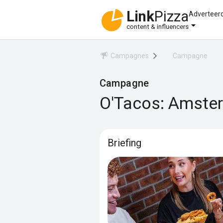
Link
Pizza
Adverteer
content & influencers
Campagnes
Campagne
Campagne
O'Tacos: Amster
Briefing