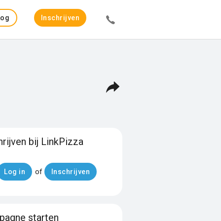
Log
Inschrijven
in
hrijven bij LinkPizza
of
Log in
Inschrijven
agne starten