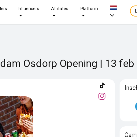
ders
Influencers
Affiliates
Platform
dam Osdorp Opening | 13 feb
Insc
Camp