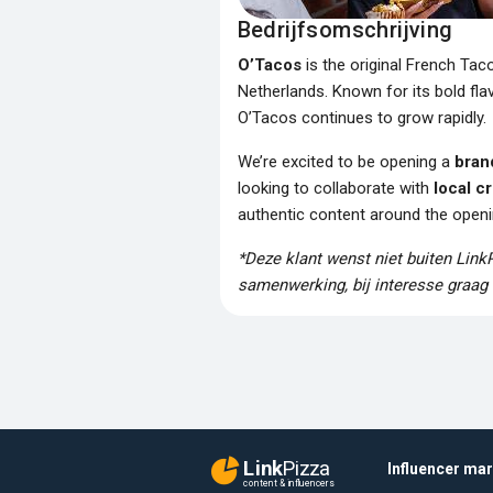
Bedrijfsomschrijving
O’Tacos
is the original French Taco
Netherlands. Known for its bold fla
O’Tacos continues to grow rapidly.
We’re excited to be opening a
bran
looking to collaborate with
local c
authentic content around the openi
*Deze klant wenst niet buiten Link
samenwerking, bij interesse graag 
Link
Pizza
Influencer ma
content & influencers