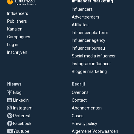
Link
Pizza
Influencer marketing
content & influencers
Influencers
Influencers
Adverteerders
Publishers
Affiliates
Kanalen
Influencer platform
Campagnes
Influencer agency
Log in
Influencer bureau
Inschrijven
Social media influencer
Instagram influencer
Blogger marketing
Nieuws
Bedrijf
Blog
Over ons
LinkedIn
Contact
Instagram
Abonnementen
Pinterest
Cases
Facebook
Privacy policy
Youtube
Algemene Voorwaarden