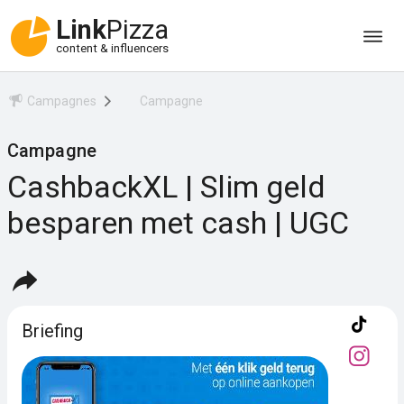
Link
Pizza
content & influencers
Campagnes
Campagne
Campagne
CashbackXL | Slim geld
besparen met cash | UGC
Briefing