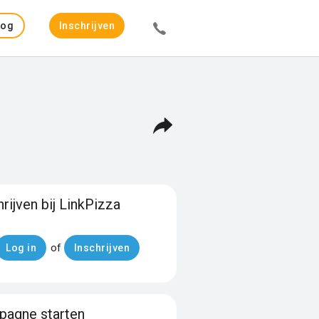
Log
Inschrijven
in
hrijven bij LinkPizza
of
Log in
Inschrijven
agne starten