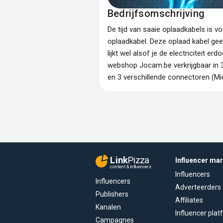
Bedrijfsomschrijving
De tijd van saaie oplaadkabels is vo
oplaadkabel. Deze oplaad kabel geef
lijkt wel alsof je de electriciteit er
webshop Jocam.be verkrijgbaar in 3
en 3 verschillende connectoren (Mi
Link
Pizza
Influencer ma
content & influencers
Influencers
Influencers
Adverteerders
Publishers
Affiliates
Kanalen
Influencer pla
Campagnes