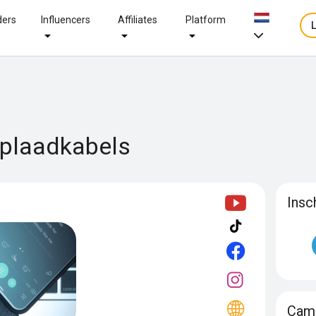
ders
Influencers
Affiliates
Platform
oplaadkabels
Insc
Camp