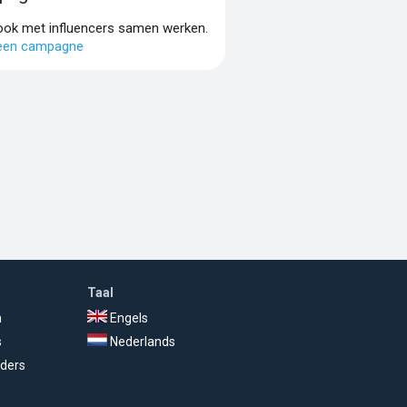
 ook met influencers samen werken.
 een campagne
Taal
n
Engels
s
Nederlands
ders