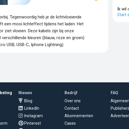
Ik wil
Start
orbij. Tegenwoordig heb je de lichtvloeiende
t een mooi lichteffect tijdens het laden. Het
door ziet vloeien. Deze kabels zijn bij onze
 verschillende kleuren (blauw, roze en groen)
cro USB, USB-C, Iphone Lightning).
rketing
Nieuws
Bedrijf
FAQ
Blog
Over ons
Algemee
LinkedIn
Contact
Publisher
Instagram
Abonnementen
Adverteer
tform
Pinterest
Cases