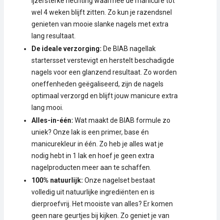
ijzersterke hechting waarmee de manicure tot
wel 4 weken blijft zitten. Zo kun je razendsnel
genieten van mooie slanke nagels met extra
lang resultaat.
De ideale verzorging:
De BIAB nagellak
startersset verstevigt en herstelt beschadigde
nagels voor een glanzend resultaat. Zo worden
oneffenheden geëgaliseerd, zijn de nagels
optimaal verzorgd en blijft jouw manicure extra
lang mooi.
Alles-in-één:
Wat maakt de BIAB formule zo
uniek? Onze lak is een primer, base én
manicurekleur in één. Zo heb je alles wat je
nodig hebt in 1 lak en hoef je geen extra
nagelproducten meer aan te schaffen.
100% natuurlijk:
Onze nagelset bestaat
volledig uit natuurlijke ingrediënten en is
dierproefvrij. Het mooiste van alles? Er komen
geen nare geurtjes bij kijken. Zo geniet je van