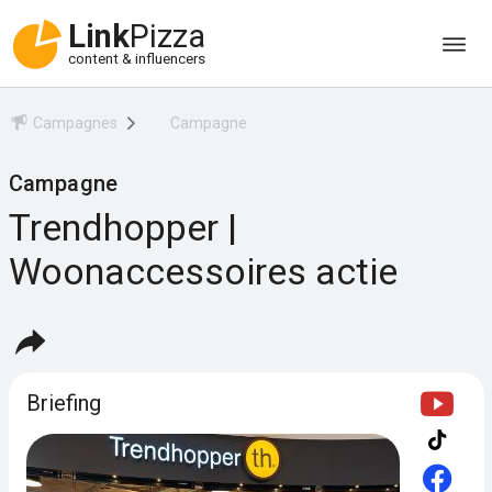
Link
Pizza
content & influencers
Campagnes
Campagne
Campagne
Trendhopper |
Woonaccessoires actie
Briefing