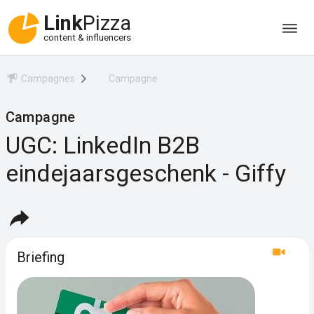
Link
Pizza
content & influencers
Campagnes
Campagne
Campagne
UGC: LinkedIn B2B
eindejaarsgeschenk - Giffy
Briefing