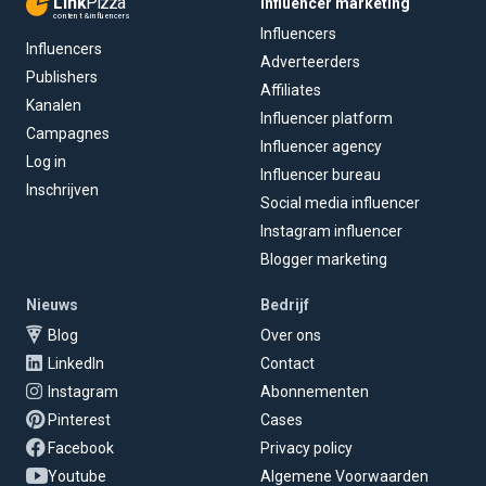
Link
Pizza
Influencer marketing
content & influencers
Influencers
Influencers
Adverteerders
Publishers
Affiliates
Kanalen
Influencer platform
Campagnes
Influencer agency
Log in
Influencer bureau
Inschrijven
Social media influencer
Instagram influencer
Blogger marketing
Nieuws
Bedrijf
Blog
Over ons
LinkedIn
Contact
Instagram
Abonnementen
Pinterest
Cases
Facebook
Privacy policy
Youtube
Algemene Voorwaarden