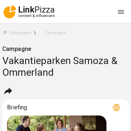
Link
Pizza
content & influencers
Campagnes
Campagne
Campagne
Vakantieparken Samoza &
Ommerland
Briefing