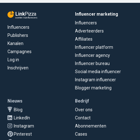
Link
Pizza
Influencer marketing
content & influencers
Influencers
Influencers
Adverteerders
Publishers
Affiliates
Kanalen
Influencer platform
Campagnes
Influencer agency
Log in
Influencer bureau
Inschrijven
Social media influencer
Instagram influencer
Blogger marketing
Nieuws
Bedrijf
Blog
Over ons
LinkedIn
Contact
Instagram
Abonnementen
Pinterest
Cases