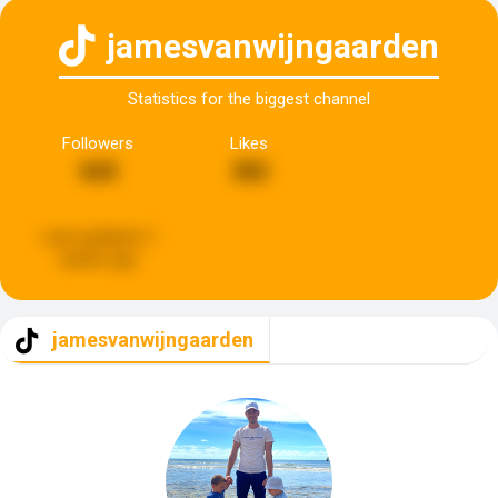
jamesvanwijngaarden
Statistics for the biggest channel
Followers
Likes
660
382
Last updated:
2
weeks ago
jamesvanwijngaarden