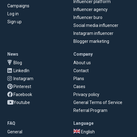
Influencer platform
Campaigns
Influencer agency
Log in
Influencer buro
Sign up
Social media influencer
Instagram influencer
Blogger marketing
News
Company
Blog
About us
LinkedIn
Contact
Instagram
Plans
Pinterest
Cases
Facebook
Privacy policy
Youtube
General Terms of Service
Referral Program
FAQ
Language
General
English