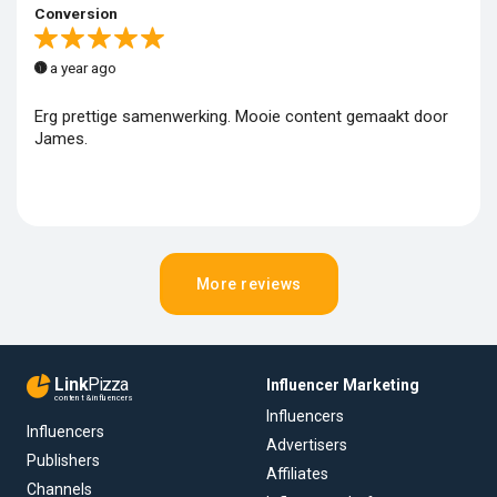
Conversion
a year ago
Erg prettige samenwerking. Mooie content gemaakt door
James.
More reviews
Link
Pizza
Influencer Marketing
content & influencers
Influencers
Influencers
Advertisers
Publishers
Affiliates
Channels