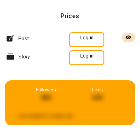
Prices
Log in
Post
Log in
Story
Followers
Likes
484
649
Last updated:
2 weeks ago