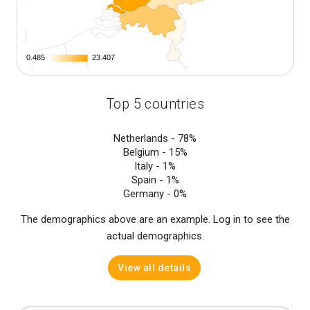
0.485
0.485
23.407
23.407
Top 5 countries
Netherlands -
78%
Belgium -
15%
Italy -
1%
Spain -
1%
Germany -
0%
The demographics above are an example. Log in to see the
actual demographics.
View all details