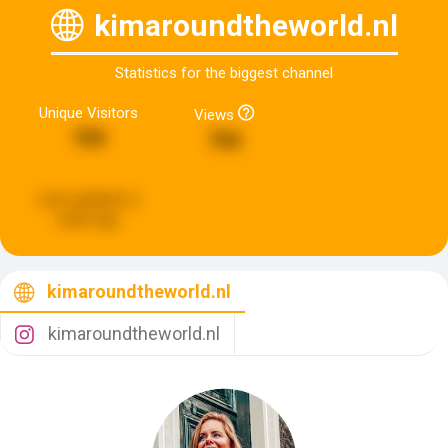
kimaroundtheworld.nl
Statistics for the biggest channel
Unique Visitors
Views
760
766
Last updated:
a
week ago
kimaroundtheworld.nl
kimaroundtheworld.nl