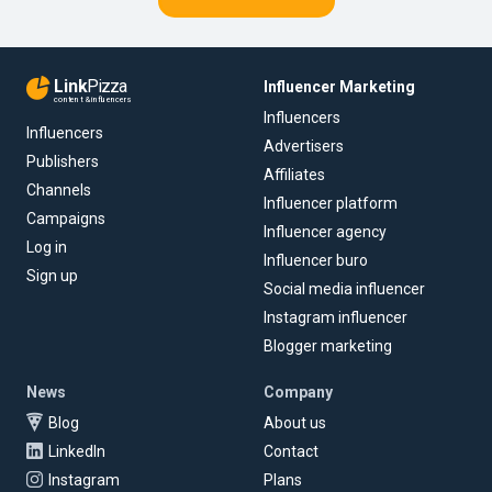
Link
Pizza
Influencer Marketing
content & influencers
Influencers
Influencers
Advertisers
Publishers
Affiliates
Channels
Influencer platform
Campaigns
Influencer agency
Log in
Influencer buro
Sign up
Social media influencer
Instagram influencer
Blogger marketing
News
Company
Blog
About us
LinkedIn
Contact
Instagram
Plans