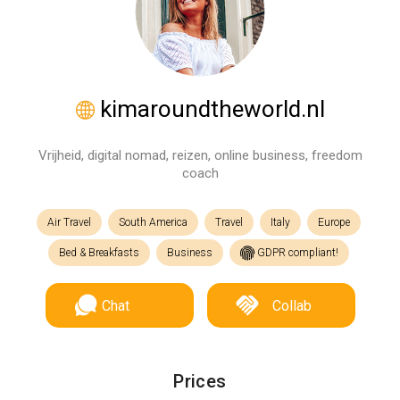
kimaroundtheworld.nl
Vrijheid, digital nomad, reizen, online business, freedom
coach
Air Travel
South America
Travel
Italy
Europe
Bed & Breakfasts
Business
GDPR compliant!
Chat
Collab
Prices