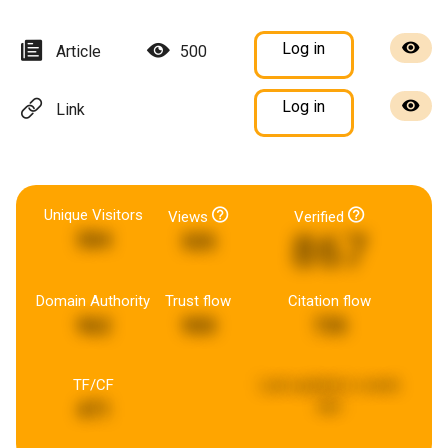
Log in
Article
500
Log in
Link
Unique Visitors
Views
Verified
867
584
505
Domain Authority
Trust flow
Citation flow
962
900
735
TF/CF
Last updated:
a week
ago
471