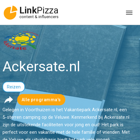
Link
Pizza
content & influencers
Ackersate.nl
Reizen
Alle programma’s
Gelegen in Voorthuizen is het Vakantiepark Ackersate.nl, een
5-sterren camping op de Veluwe. Kenmerkend bij Ackersate.nl
zijn de uitstekende faciliteiten voor jong en oud! Het park is
perfect voor een vakantie met de hele familie of vrienden. Met
de Veluwe als uitvalsbasis biedt het park vele mogeli...