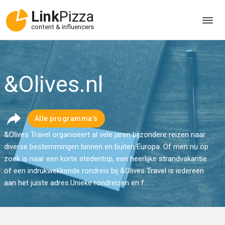
Link
Pizza
content & influencers
&Olives.nl
Alle programma’s
&Olives Travel organiseert al vele jaren bijzondere reizen naar
diverse bestemmingen binnen en buiten Europa. Of men nu op
zoek is naar een korte stedentrip, een heerlijke strandvakantie
of een indrukwekkende rondreis bij &Olives Travel is iedereen
aan het juiste adres.Unieke rondreizen en f...