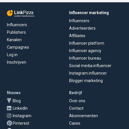
Link
Pizza
Influencer marketing
content & influencers
Influencers
Influencers
Adverteerders
Publishers
Affiliates
Kanalen
Influencer platform
Campagnes
Influencer agency
Log in
Influencer bureau
Inschrijven
Social media influencer
Instagram influencer
Blogger marketing
Nieuws
Bedrijf
Blog
Over ons
LinkedIn
Contact
Instagram
Abonnementen
Pinterest
Cases