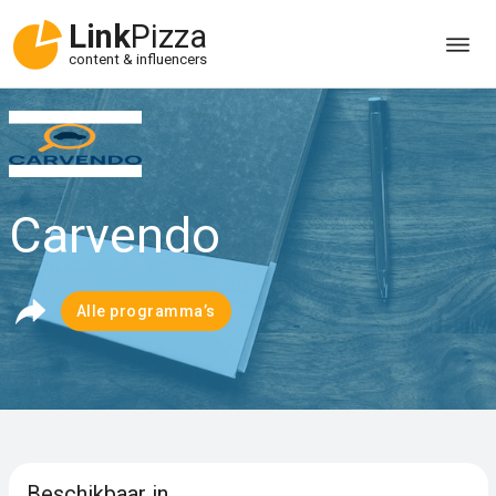
Link
Pizza
content & influencers
Carvendo
Alle programma’s
Beschikbaar in