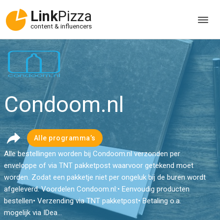
Link
Pizza
content & influencers
Condoom.nl
Alle programma’s
Alle bestellingen worden bij Condoom.nl verzonden per
enveloppe of via TNT pakketpost waarvoor getekend moet
worden. Zodat een pakketje niet per ongeluk bij de buren wordt
afgeleverd. Voordelen Condoom.nl:• Eenvoudig producten
bestellen• Verzending via TNT pakketpost• Betaling o.a.
mogelijk via IDea...