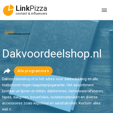
Link
Pizza
content & influencers
Dakvoordeelshop.nl
Alle programma’s
Dakvoordeelshop.nl is hét adres voor dakbedekking en alle
toebehoren tegen laagsteprijsgarantie. Het assortiment
bestaat uit lijmen en kitten, daktrimmen, hemelwaterafvoeren,
tapes, dakgoten, bouwfolies, isolatiematerialen en diverse
accessoires zoals kitpistool en aandrukrollen. Kortom: alles
wat n...