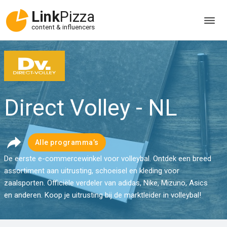
Link
Pizza
content & influencers
Direct Volley - NL
Alle programma’s
De eerste e-commercewinkel voor volleybal. Ontdek een breed
assortiment aan uitrusting, schoeisel en kleding voor
zaalsporten. Officiële verdeler van adidas, Nike, Mizuno, Asics
en anderen. Koop je uitrusting bij de marktleider in volleybal!