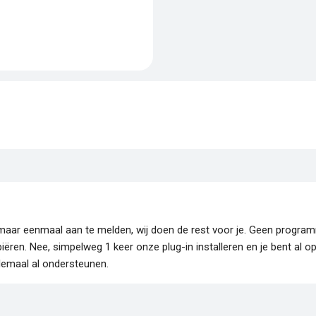
je maar eenmaal aan te melden, wij doen de rest voor je. Geen progr
piëren. Nee, simpelweg 1 keer onze plug-in installeren en je bent al o
lemaal al ondersteunen.