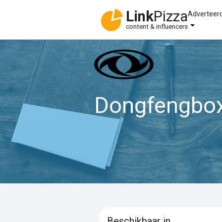
Link
Pizza
Adverteer
content & influencers
Dongfengbox
Beschikbaar in