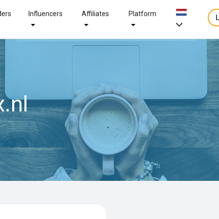
ders
Influencers
Affiliates
Platform
.nl