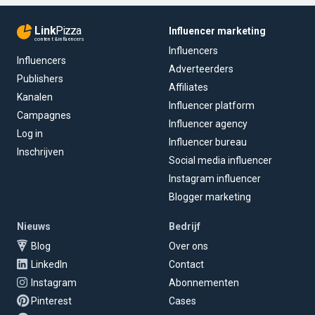
Link
Pizza
Influencer marketing
content & influencers
Influencers
Influencers
Adverteerders
Publishers
Affiliates
Kanalen
Influencer platform
Campagnes
Influencer agency
Log in
Influencer bureau
Inschrijven
Social media influencer
Instagram influencer
Blogger marketing
Nieuws
Bedrijf
Blog
Over ons
LinkedIn
Contact
Instagram
Abonnementen
Pinterest
Cases