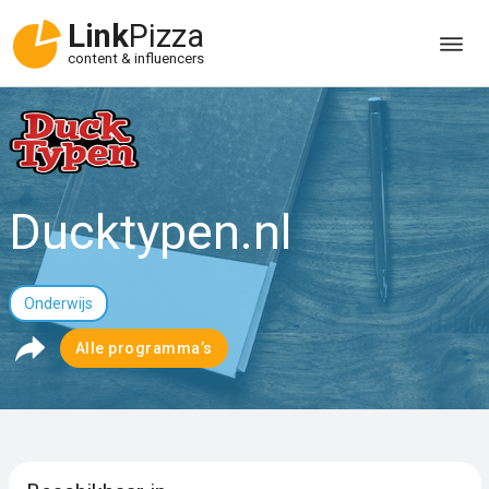
Link
Pizza
content & influencers
Ducktypen.nl
Onderwijs
Alle programma’s