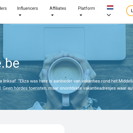
ders
Influencers
Affiliates
Platform
e.be
za linksaf…”Eliza was here is aanbieder van vakanties rond het Midde
id. Geen hordes toeristen, maar onontdekte vakantieadresjes waar auth