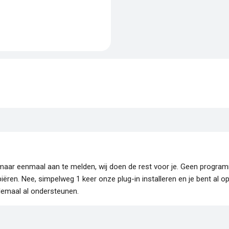
je maar eenmaal aan te melden, wij doen de rest voor je. Geen progr
piëren. Nee, simpelweg 1 keer onze plug-in installeren en je bent al o
lemaal al ondersteunen.