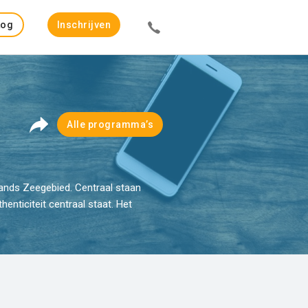
Log
Inschrijven
in
Alle programma’s
llands Zeegebied. Centraal staan
enticiteit centraal staat. Het