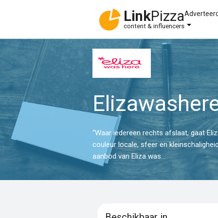
Link
Pizza
Adverteer
content & influencers
Elizawasher
“Waar iedereen rechts afslaat, gaat Eli
couleur locale, sfeer en kleinschalighe
aanbod van Eliza was...
Beschikbaar in