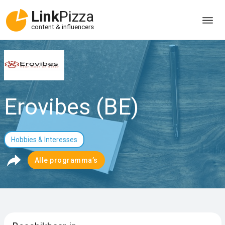
Link
Pizza
content & influencers
Erovibes (BE)
Hobbies & Interesses
Alle programma’s