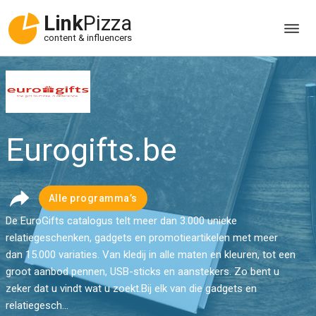
Link
Pizza
content & influencers
Eurogifts.be
Alle programma’s
De EuroGifts catalogus telt meer dan 3.000 unieke
relatiegeschenken, gadgets en promotieartikelen met meer
dan 15.000 variaties. Van kledij in alle maten en kleuren, tot een
groot aanbod pennen, USB-sticks en aanstekers. Zo bent u
zeker dat u vindt wat u zoekt.Bij elk van die gadgets en
relatiegesch...