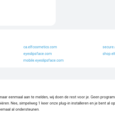
ca.elfcosmetics.com
secure.
eyeslipsface.com
shop.e
mobile.eyeslipsface.com
je maar eenmaal aan te melden, wij doen de rest voor je. Geen progr
piëren. Nee, simpelweg 1 keer onze plug-in installeren en je bent al o
lemaal al ondersteunen.