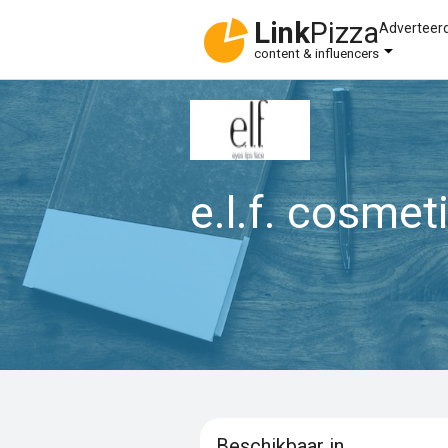
Link
Pizza
Adverteer
content & influencers
e.l.f. cosmet
Beschikbaar in