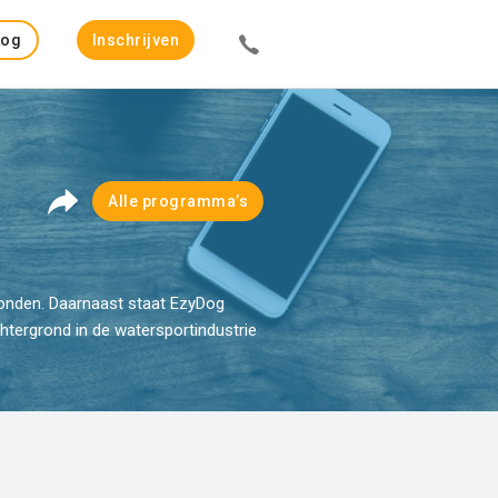
Log
Inschrijven
in
Alle programma’s
onden. Daarnaast staat EzyDog
ergrond in de watersportindustrie