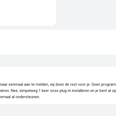
je maar eenmaal aan te melden, wij doen de rest voor je. Geen progr
piëren. Nee, simpelweg 1 keer onze plug-in installeren en je bent al o
lemaal al ondersteunen.