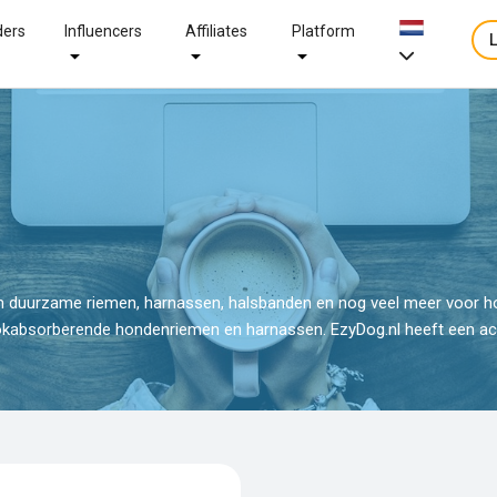
ders
Influencers
Affiliates
Platform
n duurzame riemen, harnassen, halsbanden en nog veel meer voor h
kabsorberende hondenriemen en harnassen. EzyDog.nl heeft een acht