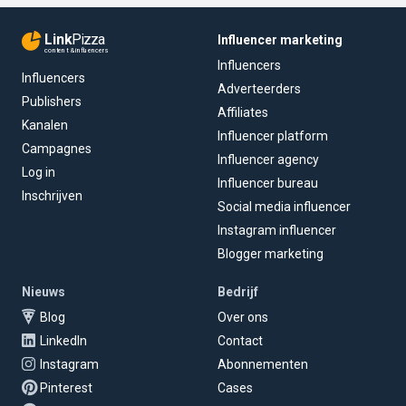
Link
Pizza
Influencer marketing
content & influencers
Influencers
Influencers
Adverteerders
Publishers
Affiliates
Kanalen
Influencer platform
Campagnes
Influencer agency
Log in
Influencer bureau
Inschrijven
Social media influencer
Instagram influencer
Blogger marketing
Nieuws
Bedrijf
Blog
Over ons
LinkedIn
Contact
Instagram
Abonnementen
Pinterest
Cases