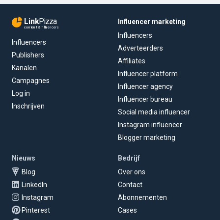
Link
Pizza
Influencer marketing
content & influencers
Influencers
Influencers
Adverteerders
Publishers
Affiliates
Kanalen
Influencer platform
Campagnes
Influencer agency
Log in
Influencer bureau
Inschrijven
Social media influencer
Instagram influencer
Blogger marketing
Nieuws
Bedrijf
Blog
Over ons
LinkedIn
Contact
Instagram
Abonnementen
Pinterest
Cases