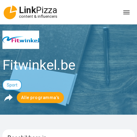
Link
Pizza
content & influencers
Fitwinkel.be
Sport
Alle programma’s