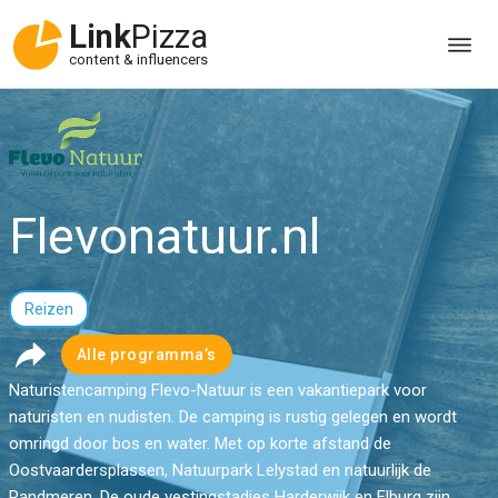
Link
Pizza
content & influencers
Flevonatuur.nl
Reizen
Alle programma’s
Naturistencamping Flevo-Natuur is een vakantiepark voor
naturisten en nudisten. De camping is rustig gelegen en wordt
omringd door bos en water. Met op korte afstand de
Oostvaardersplassen, Natuurpark Lelystad en natuurlijk de
Randmeren. De oude vestingstadjes Harderwijk en Elburg zijn