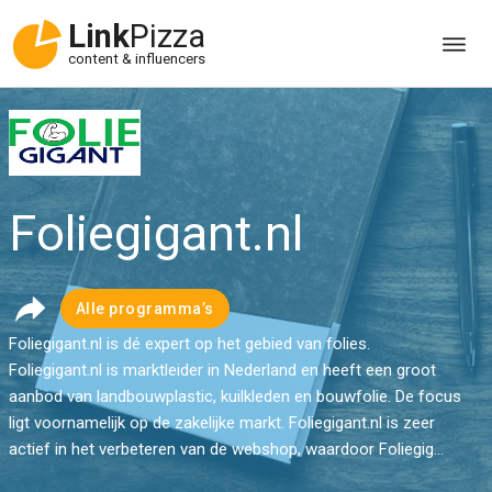
Link
Pizza
content & influencers
Foliegigant.nl
Alle programma’s
Foliegigant.nl is dé expert op het gebied van folies.
Foliegigant.nl is marktleider in Nederland en heeft een groot
aanbod van landbouwplastic, kuilkleden en bouwfolie. De focus
ligt voornamelijk op de zakelijke markt. Foliegigant.nl is zeer
actief in het verbeteren van de webshop, waardoor Foliegig...