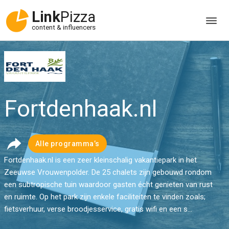
Link
Pizza
content & influencers
Fortdenhaak.nl
Alle programma’s
Fortdenhaak.nl is een zeer kleinschalig vakantiepark in het
Zeeuwse Vrouwenpolder. De 25 chalets zijn gebouwd rondom
een subtropische tuin waardoor gasten écht genieten van rust
en ruimte. Op het park zijn enkele faciliteiten te vinden zoals;
fietsverhuur, verse broodjesservice, gratis wifi en een s...