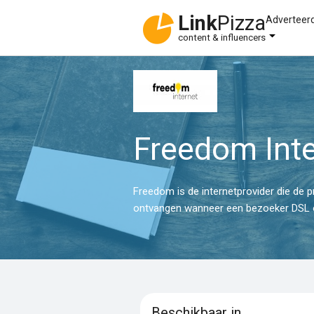
Link
Pizza
Adverteer
content & influencers
Freedom Int
Freedom is de internetprovider die de 
ontvangen wanneer een bezoeker DSL of
Beschikbaar in