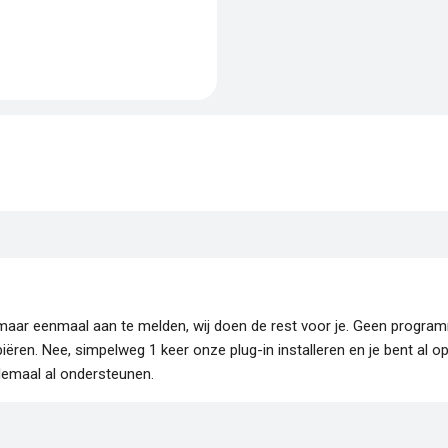
je maar eenmaal aan te melden, wij doen de rest voor je. Geen progr
piëren. Nee, simpelweg 1 keer onze plug-in installeren en je bent al o
lemaal al ondersteunen.