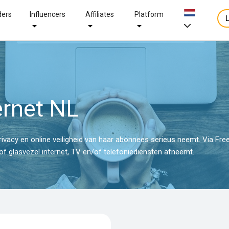
ders
Influencers
Affiliates
Platform
ernet NL
privacy en online veiligheid van haar abonnees serieus neemt. Via Fr
 glasvezel internet, TV en/of telefoniediensten afneemt.