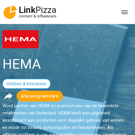
Link
Pizza
content & influencers
HEMA
Hobbies & Interesses
Alle programma’s
Word partner van HEMA en promoot een van de bekendste
retailmerken van Nederland. HEMA biedt een uitgebreid
assortiment aan producten voor dagelijks gebruik, van wonen
en mode tot beauty, schoolspullen en feestartikelen. Als
affiliate profiteer je van aantrekkelijke commissies, regelmatige