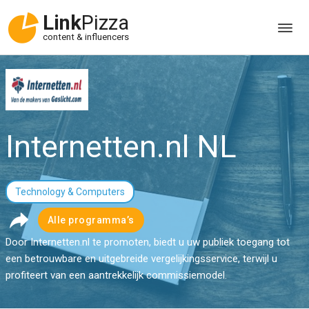
Link
Pizza
content & influencers
Internetten.nl NL
Technology & Computers
Alle programma’s
Door Internetten.nl te promoten, biedt u uw publiek toegang tot
een betrouwbare en uitgebreide vergelijkingsservice, terwijl u
profiteert van een aantrekkelijk commissiemodel.