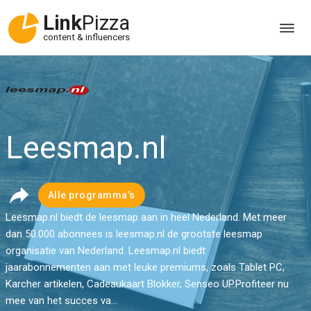
Link
Pizza
content & influencers
Leesmap.nl
Alle programma’s
Leesmap.nl biedt de leesmap aan in heel Nederland. Met meer
dan 50.000 abonnees is leesmap.nl de grootste leesmap
organisatie van Nederland. Leesmap.nl biedt
jaarabonnementen aan met leuke premiums, zoals Tablet PC,
Karcher artikelen, Cadeaukaart Blokker, Senseo UP.Profiteer nu
mee van het succes va...